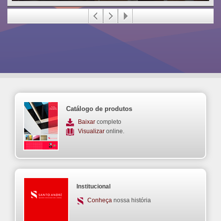
Telha Plana Pintada
05
Telha Plana Pintada na face externa com pintura eletrostática a
pó, excelente capacidade e conforto térmico.
Catálogo de produtos
Baixar
completo
Visualizar
online.
Institucional
Conheça
nossa história