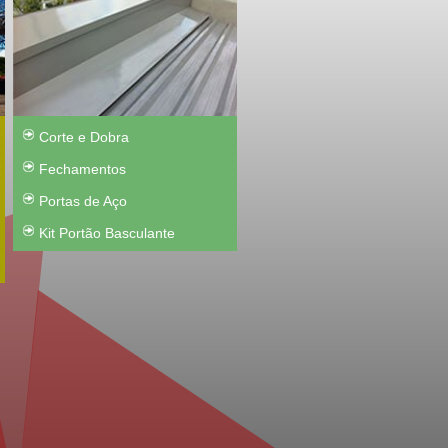
Corte e Dobra
Fechamentos
Portas de Aço
Kit Portão Basculante