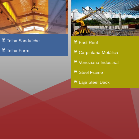
Telha Sanduíche
Fast Roof
Telha Forro
Carpintaria Metálica
Veneziana Industrial
Steel Frame
Laje Steel Deck