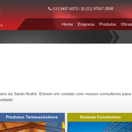
(11) 3437.6373 /
(11) 97547.0558
Home
Empresa
Produtos
Obra
dutos da Santo André. Entrem em contato com nossos consultores para
sidade.
Produtos Termoacústicos
Sistema Construtivo