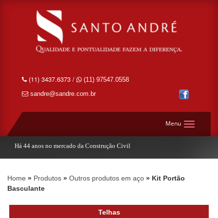
(11) 3437.6373 /
(11) 97547.0558
sandre@sandre.com.br
Menu
Há 44 anos no mercado da Construção Civil
Home
Produtos
Outros produtos em aço
Kit Portão
Basculante
Telhas