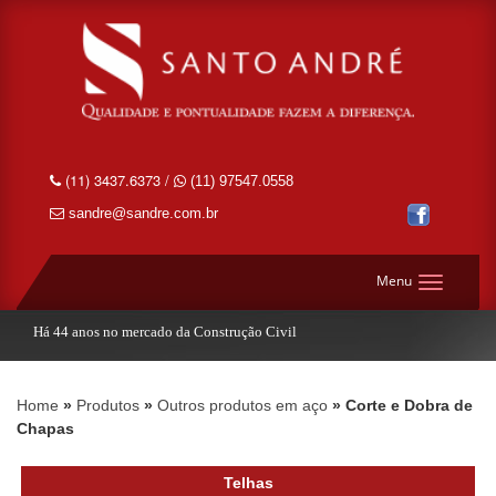
(11) 3437.6373 /
(11) 97547.0558
sandre@sandre.com.br
Menu
Há 44 anos no mercado da Construção Civil
Home
Produtos
Outros produtos em aço
Corte e Dobra de
Chapas
Telhas