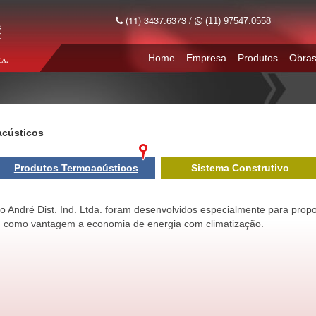
(11) 3437.6373 /
(11) 97547.0558
Home
Empresa
Produtos
Obra
acústicos
Produtos Termoacústicos
Sistema Construtivo
 André Dist. Ind. Ltda. foram desenvolvidos especialmente para propo
 como vantagem a economia de energia com climatização.