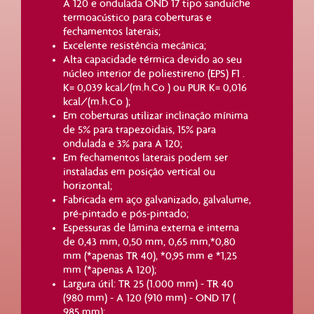
A 120 e ondulada OND 17 tipo sanduíche
termoacústico para coberturas e
fechamentos laterais;
Excelente resistência mecânica;
Alta capacidade térmica devido ao seu
núcleo interior de poliestireno (EPS) F1 .
K= 0,039 kcal/(m.h.Co ) ou PUR K= 0,016
kcal/(m.h.Co );
Em coberturas utilizar inclinação mínima
de 5% para trapezoidais, 15% para
ondulada e 3% para A 120;
Em fechamentos laterais podem ser
instaladas em posição vertical ou
horizontal;
Fabricada em aço galvanizado, galvalume,
pré-pintado e pós-pintado;
Espessuras de lâmina externa e interna
de 0,43 mm, 0,50 mm, 0,65 mm,*0,80
mm (*apenas TR 40), *0,95 mm e *1,25
mm (*apenas A 120);
Largura útil: TR 25 (1.000 mm) - TR 40
(980 mm) - A 120 (910 mm) - OND 17 (
985 mm);