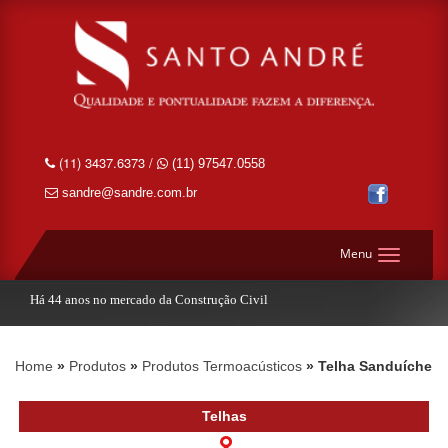
(11) 3437.6373 /
(11) 97547.0558
sandre@sandre.com.br
Menu
Há 44 anos no mercado da Construção Civil
Home
Produtos
Produtos Termoacústicos
Telha Sanduíche
Telhas