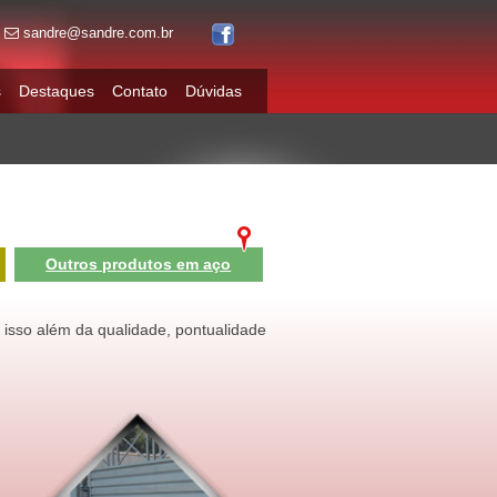
sandre@sandre.com.br
s
Destaques
Contato
Dúvidas
Outros produtos em aço
r isso além da qualidade, pontualidade