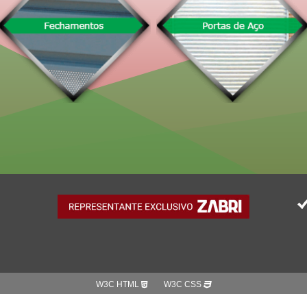
W3C HTML
W3C CSS