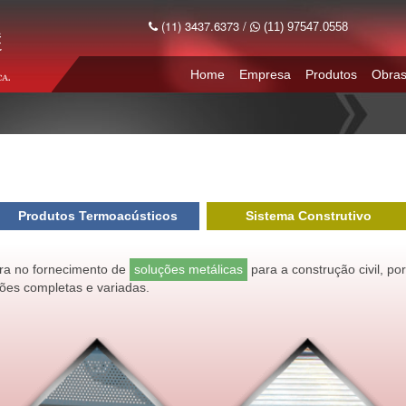
(11) 3437.6373 /
(11) 97547.0558
Home
Empresa
Produtos
Obra
Produtos Termoacústicos
Sistema Construtivo
eira no fornecimento de
soluções metálicas
para a construção civil, po
ões completas e variadas.