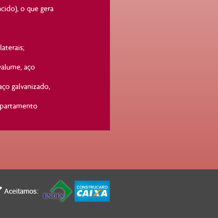
úcido), o que gera
aterais;
valume, aço
 aço galvanizado,
epartamento