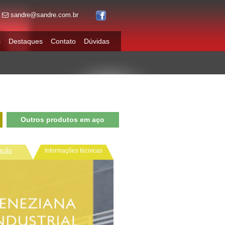
sandre@sandre.com.br
s
Destaques
Contato
Dúvidas
Outros produtos em aço
ação
Informações técnicas