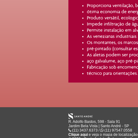
Proporciona ventilação, b
ótima economia de energi
Produto versátil, ecologi
Impede infiltração de ág
Permite instalação em alv
As venezianas industriai
Os montantes, os marcos
pré-pintado (consultar es
As aletas podem ser produ
aço galvalume, aço pré-pi
Fabricação sob encomend
técnico para orientações.
R. Adolfo Bastos, 598 - Sala 91
Jardim Bela Vista | Santo André - SP
(11) 3437.6373 /
(11) 97547.0558
Clique aqui
e veja o mapa de
localização