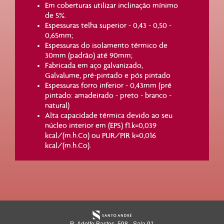
Em coberturas utilizar inclinação mínimo
de 5%.
Espessuras telha superior - 0,43 - 0,50 -
0,65mm;
Espessuras do isolamento térmico de
30mm (padrão) até 90mm;
Fabricada em aço galvanizado,
Galvalume, pré-pintado e pós pintado
Espessuras forro inferior - 0,43mm (pré
pintado: amadeirado - preto - branco -
natural)
Alta capacidade térmica devido ao seu
núcleo interior em (EPS) f1.k=0,039
kcal/(m.h.Co) ou PUR/PIR k=0,016
kcal/(m.h.Co).
R. Adolfo Bastos, 598 - Sala 91