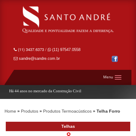
(11) 3437.6373 /
(11) 97547.0558
sandre@sandre.com.br
Menu
Há 44 anos no mercado da Construção Civil
Home
Produtos
Produtos Termoacústicos
Telha Forro
Telhas