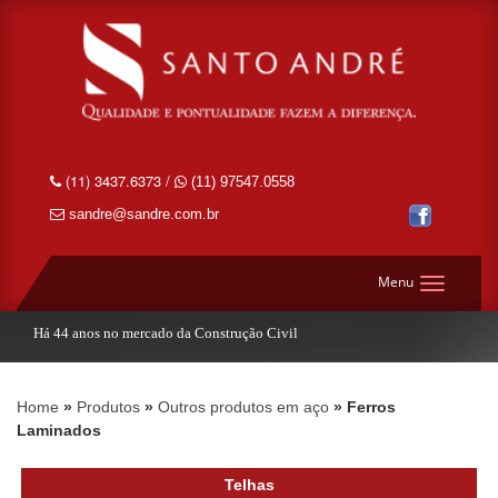
(11) 3437.6373 /
(11) 97547.0558
sandre@sandre.com.br
Menu
Há 44 anos no mercado da Construção Civil
Home
Produtos
Outros produtos em aço
Ferros
Laminados
Telhas